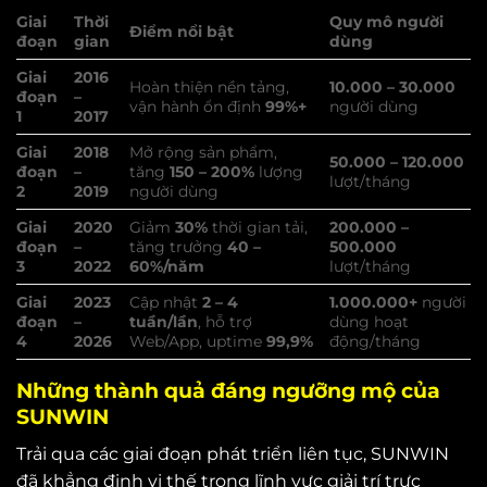
Giai
Thời
Quy mô người
Điểm nổi bật
đoạn
gian
dùng
Giai
2016
Hoàn thiện nền tảng,
10.000 – 30.000
đoạn
–
vận hành ổn định
99%+
người dùng
1
2017
Giai
2018
Mở rộng sản phẩm,
50.000 – 120.000
đoạn
–
tăng
150 – 200%
lượng
lượt/tháng
2
2019
người dùng
Giai
2020
Giảm
30%
thời gian tải,
200.000 –
đoạn
–
tăng trưởng
40 –
500.000
3
2022
60%/năm
lượt/tháng
Giai
2023
Cập nhật
2 – 4
1.000.000+
người
đoạn
–
tuần/lần
, hỗ trợ
dùng hoạt
4
2026
Web/App, uptime
99,9%
động/tháng
Những thành quả đáng ngưỡng mộ của
SUNWIN
Trải qua các giai đoạn phát triển liên tục, SUNWIN
đã khẳng định vị thế trong lĩnh vực giải trí trực