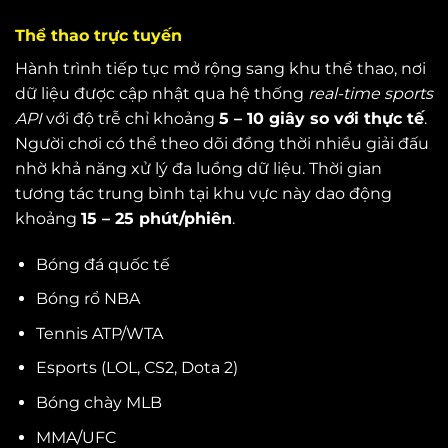
Thể thao trực tuyến
Hành trình tiếp tục mở rộng sang khu thể thao, nơi
dữ liệu được cập nhật qua hệ thống
real-time sports
API
với độ trễ chỉ khoảng
5 – 10 giây so với thực tế
.
Người chơi có thể theo dõi đồng thời nhiều giải đấu
nhờ khả năng xử lý đa luồng dữ liệu. Thời gian
tương tác trung bình tại khu vực này dao động
khoảng
15 – 25 phút/phiên
.
Bóng đá quốc tế
Bóng rổ NBA
Tennis ATP/WTA
Esports (LOL, CS2, Dota 2)
Bóng chày MLB
MMA/UFC