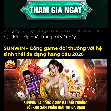
liên tục nâng cấp bảo mật, tối ưu tốc độ và triển
khai nhiều chương trình ưu đãi giá trị. Nếu đang tìm
kiếm một địa chỉ giải trí trực tuyến uy tín,
SUNWIN
là lựa chọn đáng cân nhắc với đầy đủ thông tin về
đăng ký, tải app, khuyến mãi và các sản phẩm nổi
bật được cập nhật trong bài viết này.
SUNWIN – Cổng game đổi thưởng với hệ
sinh thái đa dạng hàng đầu 2026