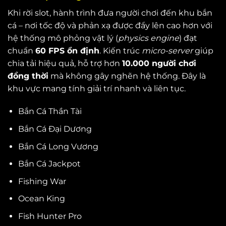
Khi rời slot, hành trình đưa người chơi đến khu bắn
cá – nơi tốc độ và phản xạ được đẩy lên cao hơn với
hệ thống mô phỏng vật lý (
physics engine
) đạt
chuẩn
60 FPS ổn định
. Kiến trúc
micro-server
giúp
chia tải hiệu quả, hỗ trợ hơn
10.000 người chơi
đồng thời
mà không gây nghẽn hệ thống. Đây là
khu vực mang tính giải trí nhanh và liên tục.
Bắn Cá Thần Tài
Bắn Cá Đại Dương
Bắn Cá Long Vương
Bắn Cá Jackpot
Fishing War
Ocean King
Fish Hunter Pro