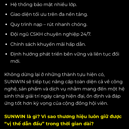
Hệ thống bảo mật nhiều lớp.
Giao diện tối ưu trên đa nền tảng.
Quy trình nạp – rút nhanh chóng.
Đội ngũ CSKH chuyên nghiệp 24/7.
Chính sách khuyến mãi hấp dẫn.
Định hướng phát triển bền vững và liên tục đổi
mới.
Không dừng lại ở những thành tựu hiện có,
SUNWIN sẽ tiếp tục nâng cấp toàn diện cả về công
nghệ, sản phẩm và dịch vụ nhằm mang đến một hệ
sinh thái giải trí ngày càng hiện đại, ổn định và đáp
ứng tốt hơn kỳ vọng của cộng đồng hội viên.
SUNWIN là gì? Vì sao thương hiệu luôn giữ được
“vị thế dẫn đầu” trong thời gian dài?