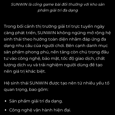
SUNWIN là cổng game bài đổi thưởng với kho sản
phẩm giải trí đa dạng
Trong bối cảnh thị trường giải trí trực tuyến ngày
càng phát triển, SUNWIN không ngừng mở rộng hệ
sinh thái theo hướng toàn diện nhằm đáp ứng đa
dạng nhu cầu của người chơi. Bên cạnh danh mục
sản phẩm phong phú, nền tảng còn chú trọng đầu
tư vào công nghệ, bảo mật, tốc độ giao dịch, chất
lượng dịch vụ và trải nghiệm người dùng để tạo
nên giá trị khác biệt.
Hệ sinh thái SUNWIN được tạo nên từ nhiều yếu tố
quan trọng, bao gồm:
Sản phẩm giải trí đa dạng.
Công nghệ vận hành hiện đại.