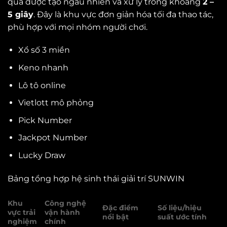
quả được tạo ngẫu nhiên và xử lý trong khoảng
2 –
5 giây
. Đây là khu vực đơn giản hóa tối đa thao tác,
phù hợp với mọi nhóm người chơi.
Xổ số 3 miền
Keno nhanh
Lô tô online
Vietlott mô phỏng
Pick Number
Jackpot Number
Lucky Draw
Bảng tổng hợp hệ sinh thái giải trí SUNWIN
Khu
Công nghệ
Đặc điểm
Số liệu/hiệu
vực trải
vận hành
nổi bật
suất ước tính
nghiệm
chính