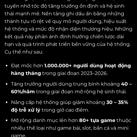
tuyến nhờ tốc độ tăng trưởng ổn định và hệ sinh
thái mạnh mẽ. Nền tảng ghi dấu ấn bằng những
thành tựu rõ rệt về quy mô người dùng, hiệu suất
hệ thống và mức độ nhận diện thương hiệu. Những
kết quả này phản ánh định hướng chiến lược dài
hạn và quá trình phát triển bền vững của hệ thống.
Cụ thể như sau:
Đạt mốc hơn
1.000.000+ người dùng hoạt động
hàng tháng
trong giai đoạn 2023–2026.
Tăng trưởng người dùng trung bình khoảng
40 –
60%/năm
trong giai đoạn mở rộng hệ sinh thái.
Nâng cấp hệ thống giúp giảm khoảng
30 – 35%
độ trễ xử lý
trong giờ cao điểm.
Mở rộng danh mục lên hơn
80+ tựa game
thuộc
nhiều thể loại như game bài, slot, bắn cá và mini
game.