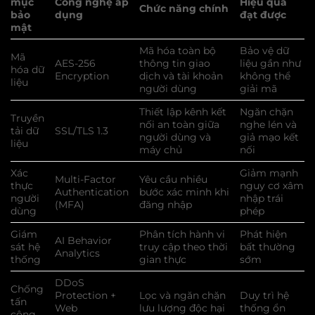
mục
Công nghệ áp
Hiệu quả
Chức năng chính
bảo
dụng
đạt được
mật
Mã hóa toàn bộ
Bảo vệ dữ
Mã
AES-256
thông tin giao
liệu gần như
hóa dữ
Encryption
dịch và tài khoản
không thể
liệu
người dùng
giải mã
Thiết lập kênh kết
Ngăn chặn
Truyền
nối an toàn giữa
nghe lén và
tải dữ
SSL/TLS 1.3
người dùng và
giả mạo kết
liệu
máy chủ
nối
Xác
Giảm mạnh
Multi-Factor
Yêu cầu nhiều
thực
nguy cơ xâm
Authentication
bước xác minh khi
người
nhập trái
(MFA)
đăng nhập
dùng
phép
Giám
Phân tích hành vi
Phát hiện
AI Behavior
sát hệ
truy cập theo thời
bất thường
Analytics
thống
gian thực
sớm
DDoS
Chống
Protection +
Lọc và ngăn chặn
Duy trì hệ
tấn
Web
lưu lượng độc hại
thống ổn
công