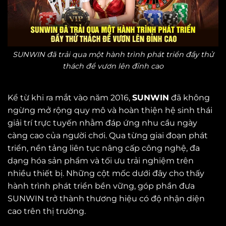
SUNWIN đã trải qua một hành trình phát triển đầy thử
thách để vươn lên đỉnh cao
Kể từ khi ra mắt vào năm 2016,
SUNWIN
đã không
ngừng mở rộng quy mô và hoàn thiện hệ sinh thái
giải trí trực tuyến nhằm đáp ứng nhu cầu ngày
càng cao của người chơi. Qua từng giai đoạn phát
triển, nền tảng liên tục nâng cấp công nghệ, đa
dạng hóa sản phẩm và tối ưu trải nghiệm trên
nhiều thiết bị. Những cột mốc dưới đây cho thấy
hành trình phát triển bền vững, góp phần đưa
SUNWIN trở thành thương hiệu có độ nhận diện
cao trên thị trường.