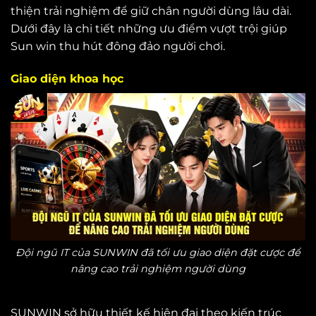
thiện trải nghiệm để giữ chân người dùng lâu dài.
Dưới đây là chi tiết những ưu điểm vượt trội giúp
Sun win thu hút đông đảo người chơi.
Giao diện khoa học
Đội ngũ IT của SUNWIN đã tối ưu giao diện đặt cược để
nâng cao trải nghiệm người dùng
SUNWIN sở hữu thiết kế hiện đại theo kiến trúc