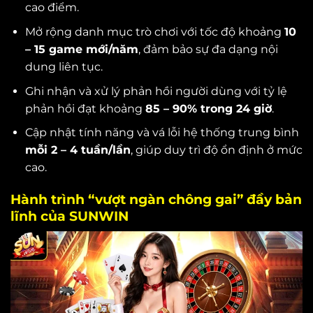
cao điểm.
Mở rộng danh mục trò chơi với tốc độ khoảng
10
– 15 game mới/năm
, đảm bảo sự đa dạng nội
dung liên tục.
Ghi nhận và xử lý phản hồi người dùng với tỷ lệ
phản hồi đạt khoảng
85 – 90% trong 24 giờ
.
Cập nhật tính năng và vá lỗi hệ thống trung bình
mỗi 2 – 4 tuần/lần
, giúp duy trì độ ổn định ở mức
cao.
Hành trình “vượt ngàn chông gai” đầy bản
lĩnh của SUNWIN