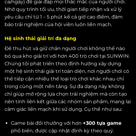
ca/ngày) để giải đáp mọi thắc mắc của người chơi.
Nhờ quy trình tối ưu, thời gian tiếp nhận và xử lý
yêu cầu chỉ từ 1 – 5 phút kể cả giờ cao điểm, đảm
bảo trải nghiệm của hội viên luôn liền mạch.
Hệ sinh thái giải trí đa dạng
Để thu hút và giữ chân người chơi không thể nào
bỏ qua kho giải trí với hơn 400 trò chơi tại SUNWIN.
Chúng tôi phát triển theo định hướng xây dựng
một hệ sinh thái giải trí toàn diện, nơi người chơi có
thể tiếp cận nhiều thể loại trò chơi khác nhau chỉ
trong cùng một nền tảng. Sự đa dạng này không
chỉ giúp mở rộng lựa chọn trải nghiệm mà còn tạo
nên tính liên kết giữa các nhóm sản phẩm, mang lại
cảm giác liền mạch khi sử dụng. Cụ thể như sau:
Game bài đổi thưởng với hơn
+300 tựa game
phổ biến, được cập nhật định kỳ theo quý.