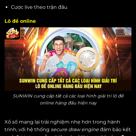
Cược live theo trận đấu
Lô đề online
SUNWIN cung cấp tất cả các loại hình giải trí lô đề
online hàng đầu hiện nay
Xổ số mang lại trải nghiệm nhẹ hơn trong hành
trình, với hệ thống
secure draw engine
đảm bảo kết