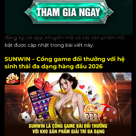
liên tục nâng cấp bảo mật, tối ưu tốc độ và triển
khai nhiều chương trình ưu đãi giá trị. Nếu đang tìm
kiếm một địa chỉ giải trí trực tuyến uy tín,
SUNWIN
là lựa chọn đáng cân nhắc với đầy đủ thông tin về
đăng ký, tải app, khuyến mãi và các sản phẩm nổi
bật được cập nhật trong bài viết này.
SUNWIN – Cổng game đổi thưởng với hệ
sinh thái đa dạng hàng đầu 2026