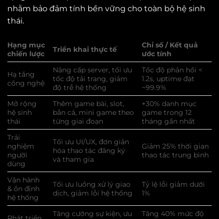
nhằm bảo đảm tính bền vững cho toàn bộ hệ sinh
thái.
Hạng mục
Chỉ số / Kết quả
Triển khai thực tế
chiến lược
ước tính
Nâng cấp server, tối ưu
Tốc độ phản hồi <
Hạ tầng
tốc độ tải trang, giảm
1.2s, uptime đạt
công nghệ
độ trễ hệ thống
~99.9%
Mở rộng
Thêm game bài, slot,
+30% danh mục
hệ sinh
bắn cá, mini game theo
game trong 12
thái
từng giai đoạn
tháng gần nhất
Trải
Tối ưu UI/UX, đơn giản
nghiệm
Giảm 25% thời gian
hóa thao tác đăng ký
người
thao tác trung bình
và tham gia
dùng
Vận hành
Tối ưu luồng xử lý giao
Tỷ lệ lỗi giảm dưới
& ổn định
dịch, giảm lỗi hệ thống
1%
hệ thống
Tăng cường sự kiện, ưu
Tăng 40% mức độ
Phát triển