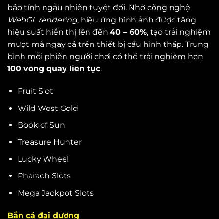
bảo tính ngẫu nhiên tuyệt đối. Nhờ công nghệ
WebGL rendering
, hiệu ứng hình ảnh được tăng
hiệu suất hiển thị lên đến
40 – 60%
, tạo trải nghiệm
mượt mà ngay cả trên thiết bị cấu hình thấp. Trung
bình mỗi phiên người chơi có thể trải nghiệm hơn
100 vòng quay liên tục
.
Fruit Slot
Wild West Gold
Book of Sun
Treasure Hunter
Lucky Wheel
Pharaoh Slots
Mega Jackpot Slots
Bắn cá đại dương