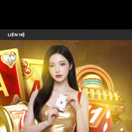
LIÊN HỆ