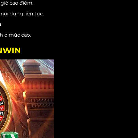
giờ cao điểm.
nội dung liên tục.
ờ
.
nh ở mức cao.
UNWIN