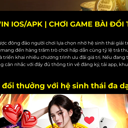
IN IOS/APK | CHƠI GAME BÀI ĐỔI
 đông đảo người chơi lựa chọn nhờ hệ sinh thái giải trí
mang đến hàng trăm trò chơi hấp dẫn cùng tỷ lệ trả thư
 triển khai nhiều chương trình ưu đãi giá trị. Nếu đang t
g cân nhắc với đầy đủ thông tin về đăng ký, tải app, kh
ổi thưởng với hệ sinh thái đa d