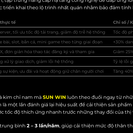
ạn, tập trung nâng cấp hạ tầng công nghệ để đáp ứng lư
 triển khai theo lộ trình nhất quán nhằm bảo đảm tính 
 thực tế
Chỉ số / 
rver, tối ưu tốc độ tải trang, giảm độ trễ hệ thống
Tốc độ ph
bài, slot, bắn cá, mini game theo từng giai đoạn
+30% dan
UX, đơn giản hóa thao tác đăng ký và tham gia
Giảm 25% 
g xử lý giao dịch, giảm lỗi hệ thống
Tỷ lệ lỗi
 sự kiện, ưu đãi và hoạt động giữ chân người chơi
Tăng 40%
là kim chỉ nam mà
SUN WIN
luôn theo đuổi ngay từ nhữ
là một lần đánh giá lại hiệu suất để cải thiện sản ph
c tốc độ thích ứng nhanh trước những thay đổi của thị tr
 trung bình
2 – 3 lần/năm
, giúp cải thiện mức độ thân th