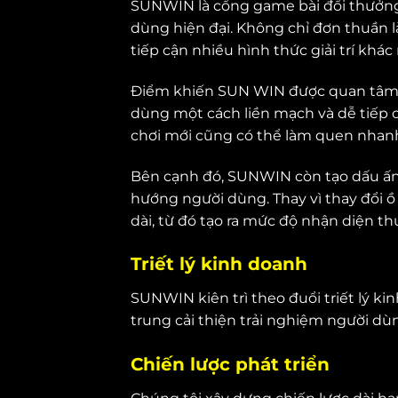
SUNWIN là cổng game bài đổi thưởng 
dùng hiện đại. Không chỉ đơn thuần l
tiếp cận nhiều hình thức giải trí kh
Điểm khiến SUN WIN được quan tâm k
dùng một cách liền mạch và dễ tiếp c
chơi mới cũng có thể làm quen nhan
Bên cạnh đó, SUNWIN còn tạo dấu ấn n
hướng người dùng. Thay vì thay đổi ồ 
dài, từ đó tạo ra mức độ nhận diện t
Triết lý kinh doanh
SUNWIN kiên trì theo đuổi triết lý ki
trung cải thiện trải nghiệm người dù
Chiến lược phát triển