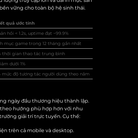
u lượng truy cập lớn và danh mục sản
bền vững cho toàn bộ hệ sinh thái.
Kết quả ước tính
ản hồi < 1.2s, uptime đạt ~99.9%
h mục game trong 12 tháng gần nhất
thời gian thao tác trung bình
 giảm dưới 1%
 mức độ tương tác người dùng theo năm
ng ngày đầu thương hiệu thành lập.
ẩm theo hướng phù hợp hơn với nhu
ường giải trí trực tuyến. Cụ thể:
iện trên cả mobile và desktop.