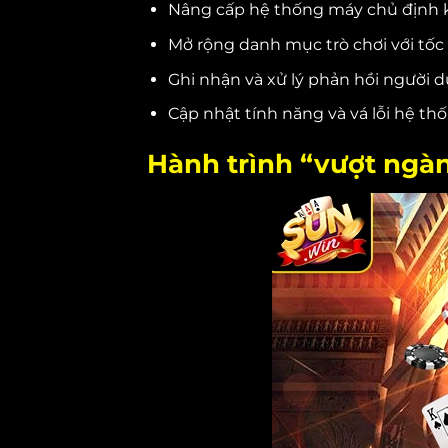
Nâng cấp hệ thống máy chủ định 
Mở rộng danh mục trò chơi với tố
Ghi nhận và xử lý phản hồi người d
Cập nhật tính năng và vá lỗi hệ t
Hành trình “vượt ngà