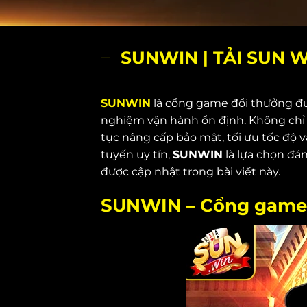
SUNWIN | TẢI SUN W
SUNWIN
là cổng game đổi thưởng được
nghiệm vận hành ổn định. Không chỉ 
tục nâng cấp bảo mật, tối ưu tốc độ và
tuyến uy tín,
SUNWIN
là lựa chọn đán
được cập nhật trong bài viết này.
SUNWIN – Cổng game đ