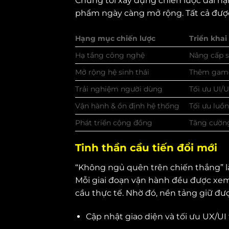
Chúng tôi xây dựng chiến lược dài h
phẩm ngày càng mở rộng. Tất cả được
Hạng mục chiến lược
Triển khai
Hạ tầng công nghệ
Nâng cấp se
Mở rộng hệ sinh thái
Thêm game 
Trải nghiệm người dùng
Tối ưu UI/
Vận hành & ổn định hệ thống
Tối ưu luồn
Phát triển cộng đồng
Tăng cường
Tinh thần cầu tiến đổi mới
“Không ngủ quên trên chiến thắng” 
Mỗi giai đoạn vận hành đều được xem 
cầu thực tế. Nhờ đó, nền tảng giữ đượ
Cập nhật giao diện và tối ưu UX/UI