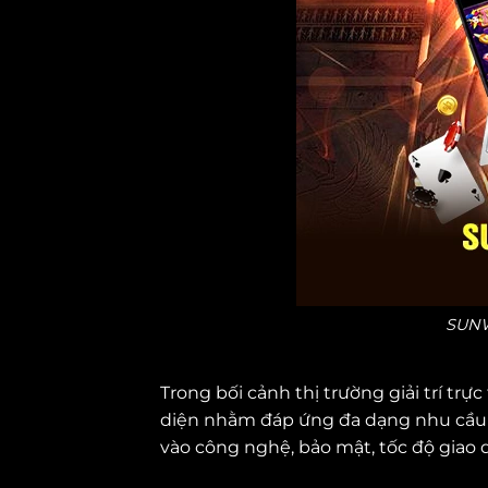
SUNWI
Trong bối cảnh thị trường giải trí t
diện nhằm đáp ứng đa dạng nhu cầu 
vào công nghệ, bảo mật, tốc độ giao d