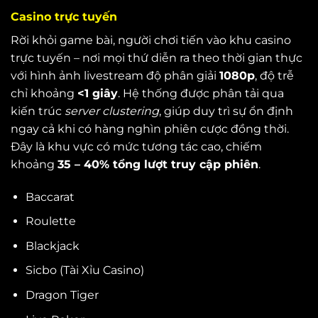
Casino trực tuyến
Rời khỏi game bài, người chơi tiến vào khu casino
trực tuyến – nơi mọi thứ diễn ra theo thời gian thực
với hình ảnh livestream độ phân giải
1080p
, độ trễ
chỉ khoảng
<1 giây
. Hệ thống được phân tải qua
kiến trúc
server clustering
, giúp duy trì sự ổn định
ngay cả khi có hàng nghìn phiên cược đồng thời.
Đây là khu vực có mức tương tác cao, chiếm
khoảng
35 – 40% tổng lượt truy cập phiên
.
Baccarat
Roulette
Blackjack
Sicbo (Tài Xỉu Casino)
Dragon Tiger