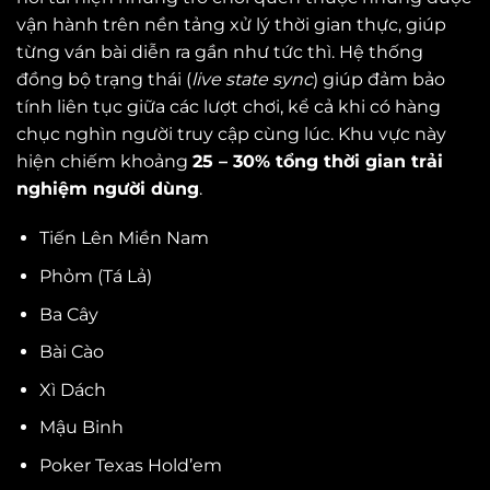
vận hành trên nền tảng xử lý thời gian thực, giúp
từng ván bài diễn ra gần như tức thì. Hệ thống
đồng bộ trạng thái (
live state sync
) giúp đảm bảo
tính liên tục giữa các lượt chơi, kể cả khi có hàng
chục nghìn người truy cập cùng lúc. Khu vực này
hiện chiếm khoảng
25 – 30% tổng thời gian trải
nghiệm người dùng
.
Tiến Lên Miền Nam
Phỏm (Tá Lả)
Ba Cây
Bài Cào
Xì Dách
Mậu Binh
Poker Texas Hold’em