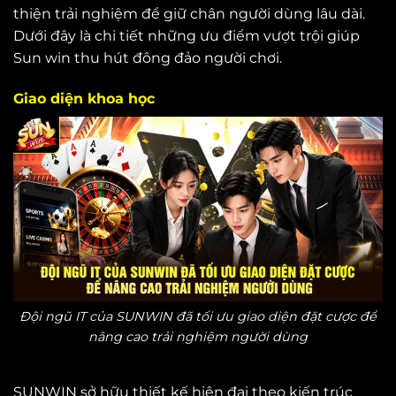
thiện trải nghiệm để giữ chân người dùng lâu dài.
Dưới đây là chi tiết những ưu điểm vượt trội giúp
Sun win thu hút đông đảo người chơi.
Giao diện khoa học
Đội ngũ IT của SUNWIN đã tối ưu giao diện đặt cược để
nâng cao trải nghiệm người dùng
SUNWIN sở hữu thiết kế hiện đại theo kiến trúc