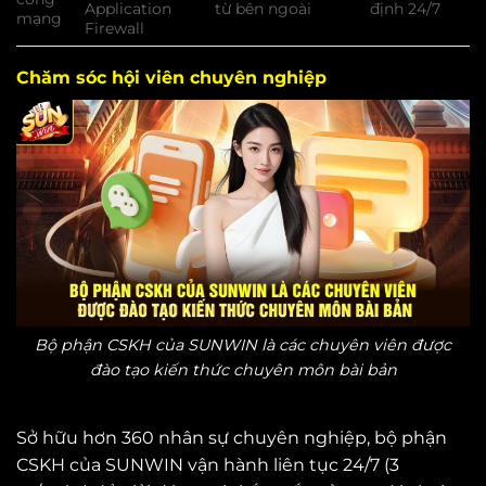
Application
từ bên ngoài
định 24/7
mạng
Firewall
Chăm sóc hội viên chuyên nghiệp
Bộ phận CSKH của SUNWIN là các chuyên viên được
đào tạo kiến thức chuyên môn bài bản
Sở hữu hơn 360 nhân sự chuyên nghiệp, bộ phận
CSKH của SUNWIN vận hành liên tục 24/7 (3