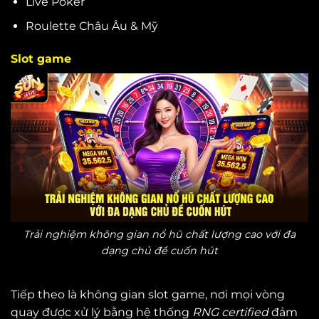
Live Poker
Roulette Châu Âu & Mỹ
Slot game
Trải nghiệm không gian nổ hũ chất lượng cao với đa
dạng chủ đề cuốn hút
Tiếp theo là không gian slot game, nơi mọi vòng
quay được xử lý bằng hệ thống
RNG certified
đảm