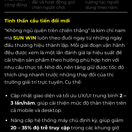
đãi và hoạt động giữ
tương tác người
cộng đồng
chân người chơi
dùng theo năm
Tinh thần cầu tiến đổi mới
“Không ngủ quên trên chiến thắng” là kim chỉ nam
mà
SUN WIN
luôn theo đuổi ngay từ những ngày
đầu thương hiệu thành lập. Mỗi giai đoạn vận hành
đều được xem là một lần đánh giá lại hiệu suất để
cải thiện sản phẩm theo hướng phù hợp hơn với
nhu cầu thực tế. Nhờ đó, nền tảng giữ được tốc độ
thích ứng nhanh trước những thay đổi của thị
trường giải trí trực tuyến. Cụ thể:
Cập nhật giao diện và tối ưu UX/UI trung bình
2 –
3 lần/năm
, giúp cải thiện mức độ thân thiện trên
cả mobile và desktop.
Nâng cấp hệ thống máy chủ định kỳ, giúp giảm
20 – 35% độ trễ truy cập
trong các khung giờ