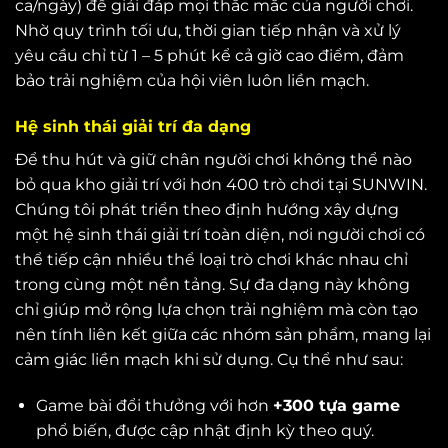
ca/ngày) để giải đáp mọi thắc mắc của người chơi.
Nhờ quy trình tối ưu, thời gian tiếp nhận và xử lý
yêu cầu chỉ từ 1 – 5 phút kể cả giờ cao điểm, đảm
bảo trải nghiệm của hội viên luôn liền mạch.
Hệ sinh thái giải trí đa dạng
Để thu hút và giữ chân người chơi không thể nào
bỏ qua kho giải trí với hơn 400 trò chơi tại SUNWIN.
Chúng tôi phát triển theo định hướng xây dựng
một hệ sinh thái giải trí toàn diện, nơi người chơi có
thể tiếp cận nhiều thể loại trò chơi khác nhau chỉ
trong cùng một nền tảng. Sự đa dạng này không
chỉ giúp mở rộng lựa chọn trải nghiệm mà còn tạo
nên tính liên kết giữa các nhóm sản phẩm, mang lại
cảm giác liền mạch khi sử dụng. Cụ thể như sau:
Game bài đổi thưởng với hơn
+300 tựa game
phổ biến, được cập nhật định kỳ theo quý.