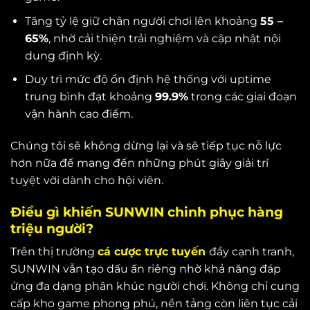
Tăng tỷ lệ giữ chân người chơi lên khoảng
55 –
65%
, nhờ cải thiện trải nghiệm và cập nhật nội
dung định kỳ.
Duy trì mức độ ổn định hệ thống với uptime
trung bình đạt khoảng
99.9%
trong các giai đoạn
vận hành cao điểm.
Chúng tôi sẽ không dừng lại và sẽ tiếp tục nỗ lực
hơn nữa để mang đến những phút giây giải trí
tuyệt vời dành cho hội viên.
Điều gì khiến SUNWIN chinh phục hàng
triệu người?
Trên thị trường
cá cược trực tuyến
đầy cạnh tranh,
SUNWIN vẫn tạo dấu ấn riêng nhờ khả năng đáp
ứng đa dạng phân khúc người chơi. Không chỉ cung
cấp kho game phong phú, nền tảng còn liên tục cải