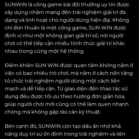
SUNWIN là cổng game bài đổi thưởng uy tín được
xây dựng nhằm mang đến trải nghiệm giải trí đa
dạng và linh hoạt cho người dùng hiện đại. Không
chỉ đơn thuần là một cổng game, SUN WIN được
định vị như một không gian giải trí số, nơi người
chơi có thể tiếp cận nhiều hình thức giải trí khác
nhau trong cùng một hệ thống.
Điểm khiến SUN WIN được quan tâm không nằm ở
việc có bao nhiêu trò chơi, mà nằm ở cách nền tảng
tổ chức trải nghiệm người dùng một cách liền
mạch và dễ tiếp cận. Từ giao diện đến thao tác sử
dụng đều được tối ưu theo hướng đơn giản hóa,
giúp người chơi mới cũng có thể làm quen nhanh
chóng mà không gặp rào cản kỹ thuật.
Bên cạnh đó, SUNWIN còn tạo dấu ấn nhờ khả
năng duy trì sự ổn định trong trải nghiệm và liên