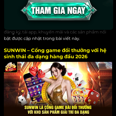
liên tục nâng cấp bảo mật, tối ưu tốc độ và triển
khai nhiều chương trình ưu đãi giá trị. Nếu đang tìm
kiếm một địa chỉ giải trí trực tuyến uy tín,
SUNWIN
là lựa chọn đáng cân nhắc với đầy đủ thông tin về
đăng ký, tải app, khuyến mãi và các sản phẩm nổi
bật được cập nhật trong bài viết này.
SUNWIN – Cổng game đổi thưởng với hệ
sinh thái đa dạng hàng đầu 2026