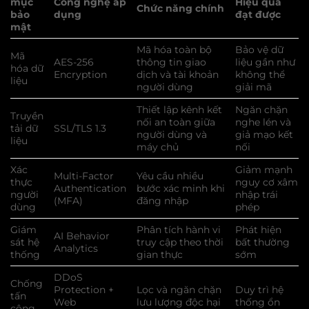
mục
Công nghệ áp
Hiệu quả
Chức năng chính
bảo
dụng
đạt được
mật
Mã hóa toàn bộ
Bảo vệ dữ
Mã
AES-256
thông tin giao
liệu gần như
hóa dữ
Encryption
dịch và tài khoản
không thể
liệu
người dùng
giải mã
Thiết lập kênh kết
Ngăn chặn
Truyền
nối an toàn giữa
nghe lén và
tải dữ
SSL/TLS 1.3
người dùng và
giả mạo kết
liệu
máy chủ
nối
Xác
Giảm mạnh
Multi-Factor
Yêu cầu nhiều
thực
nguy cơ xâm
Authentication
bước xác minh khi
người
nhập trái
(MFA)
đăng nhập
dùng
phép
Giám
Phân tích hành vi
Phát hiện
AI Behavior
sát hệ
truy cập theo thời
bất thường
Analytics
thống
gian thực
sớm
DDoS
Chống
Protection +
Lọc và ngăn chặn
Duy trì hệ
tấn
Web
lưu lượng độc hại
thống ổn
công