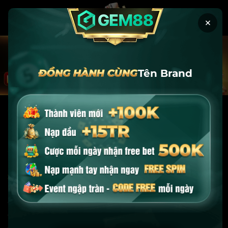
Bỏ
qua
×
nội
dung
Tên Brand
SUNWIN | TẢI SUN WIN IOS/APK |
CHƠI GAME BÀI ĐỔI THƯỞNG UY
TÍN 2026
SUNWIN
là cổng game đổi thưởng được đông đảo
người chơi lựa chọn nhờ hệ sinh thái giải trí đa dạng,
công nghệ hiện đại và trải nghiệm vận hành ổn
định. Không chỉ mang đến hàng trăm trò chơi hấp
dẫn cùng tỷ lệ trả thưởng cạnh tranh, nền tảng còn