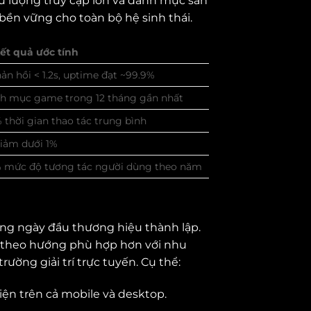
u lượng truy cập lớn và danh mục sản
bền vững cho toàn bộ hệ sinh thái.
Kết quả ước tính
ản hồi < 1.2s, uptime đạt ~99.9%
h mục game trong 12 tháng gần nhất
thời gian thao tác trung bình
 giảm dưới 1%
 mức độ tương tác người dùng theo năm
ng ngày đầu thương hiệu thành lập.
ẩm theo hướng phù hợp hơn với nhu
ường giải trí trực tuyến. Cụ thể:
iện trên cả mobile và desktop.