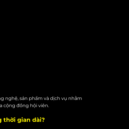
ông nghệ, sản phẩm và dịch vụ nhằm
a cộng đồng hội viên.
 thời gian dài?