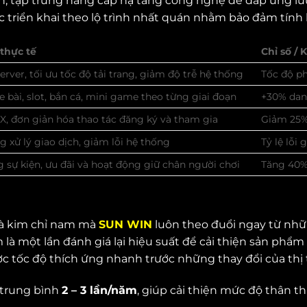
ạn, tập trung nâng cấp hạ tầng công nghệ để đáp ứng lư
 triển khai theo lộ trình nhất quán nhằm bảo đảm tính 
 thực tế
Chỉ số / 
rver, tối ưu tốc độ tải trang, giảm độ trễ hệ thống
Tốc độ ph
bài, slot, bắn cá, mini game theo từng giai đoạn
+30% dan
UX, đơn giản hóa thao tác đăng ký và tham gia
Giảm 25% 
g xử lý giao dịch, giảm lỗi hệ thống
Tỷ lệ lỗi
 sự kiện, ưu đãi và hoạt động giữ chân người chơi
Tăng 40%
là kim chỉ nam mà
SUN WIN
luôn theo đuổi ngay từ nhữ
là một lần đánh giá lại hiệu suất để cải thiện sản ph
c tốc độ thích ứng nhanh trước những thay đổi của thị tr
 trung bình
2 – 3 lần/năm
, giúp cải thiện mức độ thân th