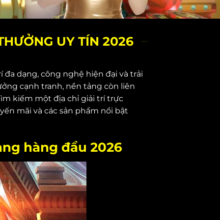
 THƯỞNG UY TÍN 2026
 đa dạng, công nghệ hiện đại và trải
ởng cạnh tranh, nền tảng còn liên
ìm kiếm một địa chỉ giải trí trực
uyến mãi và các sản phẩm nổi bật
ạng hàng đầu 2026