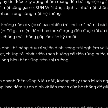
uy tín được xây dựng nhằm mang đến trải nghiệm giải t
à một cổng game, SUN WIN được định vị như một không gi
ác nhau trong cùng một hệ thống.
hông nằm ở việc có bao nhiêu trò chơi, mà nằm ở cách
ận. Từ giao diện đến thao tác sử dụng đều được tối ưu
h chóng mà không gặp rào cản kỹ thuật.
hờ khả năng duy trì sự ổn định trong trải nghiệm và li
ạt, chúng tôi phát triển theo hướng cải tiến từng bước, 
hương hiệu bền vững trên thị trường.
nh doanh “bền vững & lâu dài”, không chạy theo lợi ích 
ng, bảo đảm sự ổn định và liền mạch của hệ thống để giữ