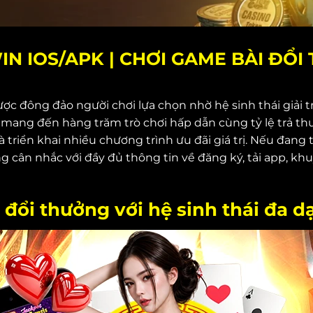
IN IOS/APK | CHƠI GAME BÀI ĐỔI
 đông đảo người chơi lựa chọn nhờ hệ sinh thái giải trí
mang đến hàng trăm trò chơi hấp dẫn cùng tỷ lệ trả thư
 triển khai nhiều chương trình ưu đãi giá trị. Nếu đang t
g cân nhắc với đầy đủ thông tin về đăng ký, tải app, kh
ổi thưởng với hệ sinh thái đa d