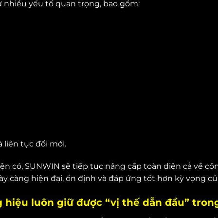
 nhiều yếu tố quan trọng, bao gồm:
liên tục đổi mới.
ện có, SUNWIN sẽ tiếp tục nâng cấp toàn diện cả về c
ày càng hiện đại, ổn định và đáp ứng tốt hơn kỳ vọng củ
 hiệu luôn giữ được “vị thế dẫn đầu” trong