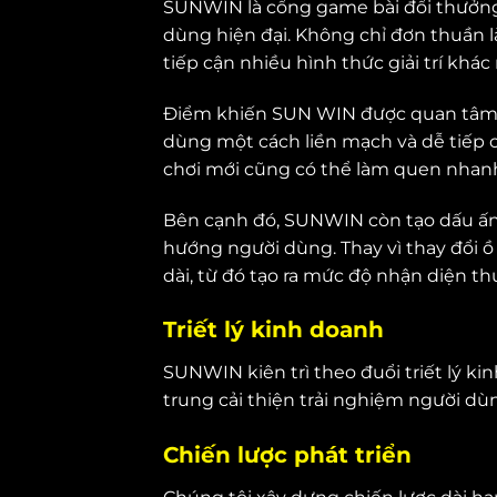
SUNWIN là cổng game bài đổi thưởng 
dùng hiện đại. Không chỉ đơn thuần l
tiếp cận nhiều hình thức giải trí kh
Điểm khiến SUN WIN được quan tâm k
dùng một cách liền mạch và dễ tiếp c
chơi mới cũng có thể làm quen nhan
Bên cạnh đó, SUNWIN còn tạo dấu ấn n
hướng người dùng. Thay vì thay đổi ồ 
dài, từ đó tạo ra mức độ nhận diện t
Triết lý kinh doanh
SUNWIN kiên trì theo đuổi triết lý ki
trung cải thiện trải nghiệm người dù
Chiến lược phát triển