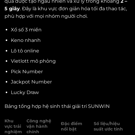
quả được tạo ngẫu nhiên và xử lý trong khoảng
2 –
5 giây
. Đây là khu vực đơn giản hóa tối đa thao tác,
phù hợp với mọi nhóm người chơi.
Xổ số 3 miền
Keno nhanh
Lô tô online
Vietlott mô phỏng
Pick Number
Jackpot Number
Lucky Draw
Bảng tổng hợp hệ sinh thái giải trí SUNWIN
Khu
Công nghệ
Đặc điểm
Số liệu/hiệu
vực trải
vận hành
nổi bật
suất ước tính
nghiệm
chính