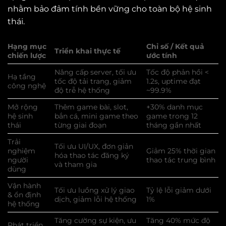
nhằm bảo đảm tính bền vững cho toàn bộ hệ sinh
thái.
Hạng mục
Chỉ số / Kết quả
Triển khai thực tế
chiến lược
ước tính
Nâng cấp server, tối ưu
Tốc độ phản hồi <
Hạ tầng
tốc độ tải trang, giảm
1.2s, uptime đạt
công nghệ
độ trễ hệ thống
~99.9%
Mở rộng
Thêm game bài, slot,
+30% danh mục
hệ sinh
bắn cá, mini game theo
game trong 12
thái
từng giai đoạn
tháng gần nhất
Trải
Tối ưu UI/UX, đơn giản
nghiệm
Giảm 25% thời gian
hóa thao tác đăng ký
người
thao tác trung bình
và tham gia
dùng
Vận hành
Tối ưu luồng xử lý giao
Tỷ lệ lỗi giảm dưới
& ổn định
dịch, giảm lỗi hệ thống
1%
hệ thống
Tăng cường sự kiện, ưu
Tăng 40% mức độ
Phát triển