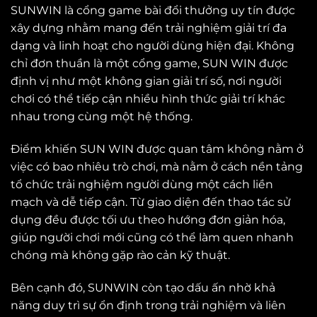
SUNWIN là cổng game bài đổi thưởng uy tín được
xây dựng nhằm mang đến trải nghiệm giải trí đa
dạng và linh hoạt cho người dùng hiện đại. Không
chỉ đơn thuần là một cổng game, SUN WIN được
định vị như một không gian giải trí số, nơi người
chơi có thể tiếp cận nhiều hình thức giải trí khác
nhau trong cùng một hệ thống.
Điểm khiến SUN WIN được quan tâm không nằm ở
việc có bao nhiêu trò chơi, mà nằm ở cách nền tảng
tổ chức trải nghiệm người dùng một cách liền
mạch và dễ tiếp cận. Từ giao diện đến thao tác sử
dụng đều được tối ưu theo hướng đơn giản hóa,
giúp người chơi mới cũng có thể làm quen nhanh
chóng mà không gặp rào cản kỹ thuật.
Bên cạnh đó, SUNWIN còn tạo dấu ấn nhờ khả
năng duy trì sự ổn định trong trải nghiệm và liên