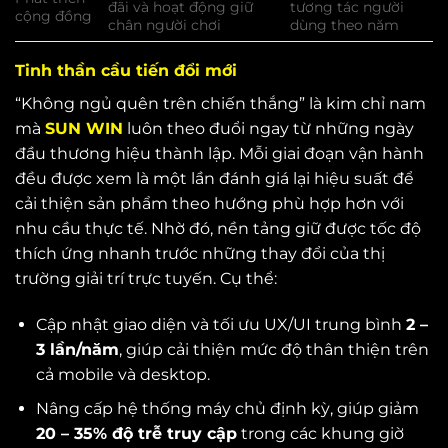
đãi và hoạt động giữ
tương tác người
cộng đồng
chân người chơi
dùng theo năm
Tinh thần cầu tiến đổi mới
“Không ngủ quên trên chiến thắng” là kim chỉ nam
mà
SUN WIN
luôn theo đuổi ngay từ những ngày
đầu thương hiệu thành lập. Mỗi giai đoạn vận hành
đều được xem là một lần đánh giá lại hiệu suất để
cải thiện sản phẩm theo hướng phù hợp hơn với
nhu cầu thực tế. Nhờ đó, nền tảng giữ được tốc độ
thích ứng nhanh trước những thay đổi của thị
trường giải trí trực tuyến. Cụ thể:
Cập nhật giao diện và tối ưu UX/UI trung bình
2 –
3 lần/năm
, giúp cải thiện mức độ thân thiện trên
cả mobile và desktop.
Nâng cấp hệ thống máy chủ định kỳ, giúp giảm
20 – 35% độ trễ truy cập
trong các khung giờ