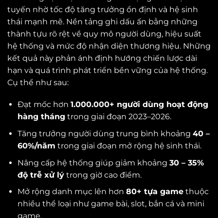
tuyến nhờ tốc độ tăng trưởng ổn định và hệ sinh
thái mạnh mẽ. Nền tảng ghi dấu ấn bằng những
thành tựu rõ rệt về quy mô người dùng, hiệu suất
hệ thống và mức độ nhận diện thương hiệu. Những
kết quả này phản ánh định hướng chiến lược dài
hạn và quá trình phát triển bền vững của hệ thống.
Cụ thể như sau:
Đạt mốc hơn
1.000.000+ người dùng hoạt động
hàng tháng
trong giai đoạn 2023–2026.
Tăng trưởng người dùng trung bình khoảng
40 –
60%/năm
trong giai đoạn mở rộng hệ sinh thái.
Nâng cấp hệ thống giúp giảm khoảng
30 – 35%
độ trễ xử lý
trong giờ cao điểm.
Mở rộng danh mục lên hơn
80+ tựa game
thuộc
nhiều thể loại như game bài, slot, bắn cá và mini
game.