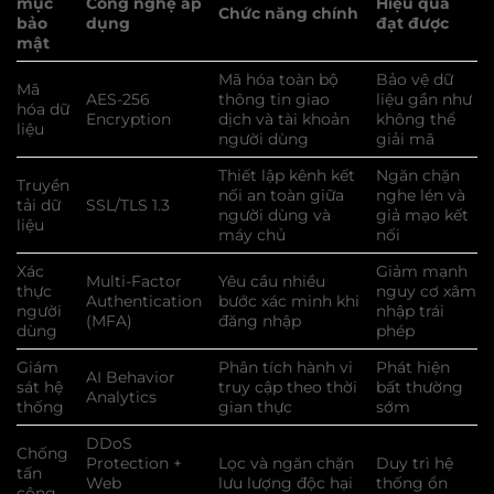
mục
Công nghệ áp
Hiệu quả
Chức năng chính
bảo
dụng
đạt được
mật
Mã hóa toàn bộ
Bảo vệ dữ
Mã
AES-256
thông tin giao
liệu gần như
hóa dữ
Encryption
dịch và tài khoản
không thể
liệu
người dùng
giải mã
Thiết lập kênh kết
Ngăn chặn
Truyền
nối an toàn giữa
nghe lén và
tải dữ
SSL/TLS 1.3
người dùng và
giả mạo kết
liệu
máy chủ
nối
Xác
Giảm mạnh
Multi-Factor
Yêu cầu nhiều
thực
nguy cơ xâm
Authentication
bước xác minh khi
người
nhập trái
(MFA)
đăng nhập
dùng
phép
Giám
Phân tích hành vi
Phát hiện
AI Behavior
sát hệ
truy cập theo thời
bất thường
Analytics
thống
gian thực
sớm
DDoS
Chống
Protection +
Lọc và ngăn chặn
Duy trì hệ
tấn
Web
lưu lượng độc hại
thống ổn
công