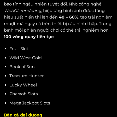
bảo tính ngẫu nhiên tuyệt đối. Nhờ công nghệ
WebGL rendering
, hiệu ứng hình ảnh được tăng
hiệu suất hiển thị lên đến
40 – 60%
, tạo trải nghiệm
mượt mà ngay cả trên thiết bị cấu hình thấp. Trung
bình mỗi phiên người chơi có thể trải nghiệm hơn
100 vòng quay liên tục
.
Fruit Slot
Wild West Gold
Book of Sun
Treasure Hunter
Lucky Wheel
Pharaoh Slots
Mega Jackpot Slots
Bắn cá đại dương