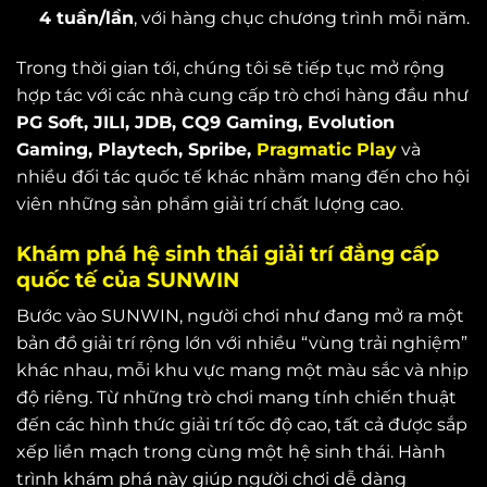
4 tuần/lần
, với hàng chục chương trình mỗi năm.
Trong thời gian tới, chúng tôi sẽ tiếp tục mở rộng
hợp tác với các nhà cung cấp trò chơi hàng đầu như
PG Soft, JILI, JDB, CQ9 Gaming, Evolution
Gaming, Playtech, Spribe,
Pragmatic Play
và
nhiều đối tác quốc tế khác nhằm mang đến cho hội
viên những sản phẩm giải trí chất lượng cao.
Khám phá hệ sinh thái giải trí đẳng cấp
quốc tế của SUNWIN
Bước vào SUNWIN, người chơi như đang mở ra một
bản đồ giải trí rộng lớn với nhiều “vùng trải nghiệm”
khác nhau, mỗi khu vực mang một màu sắc và nhịp
độ riêng. Từ những trò chơi mang tính chiến thuật
đến các hình thức giải trí tốc độ cao, tất cả được sắp
xếp liền mạch trong cùng một hệ sinh thái. Hành
trình khám phá này giúp người chơi dễ dàng