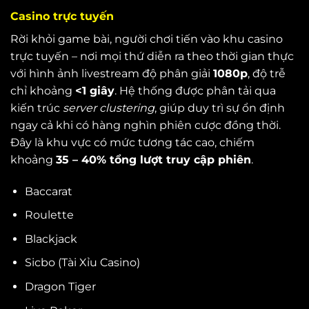
Casino trực tuyến
Rời khỏi game bài, người chơi tiến vào khu casino
trực tuyến – nơi mọi thứ diễn ra theo thời gian thực
với hình ảnh livestream độ phân giải
1080p
, độ trễ
chỉ khoảng
<1 giây
. Hệ thống được phân tải qua
kiến trúc
server clustering
, giúp duy trì sự ổn định
ngay cả khi có hàng nghìn phiên cược đồng thời.
Đây là khu vực có mức tương tác cao, chiếm
khoảng
35 – 40% tổng lượt truy cập phiên
.
Baccarat
Roulette
Blackjack
Sicbo (Tài Xỉu Casino)
Dragon Tiger