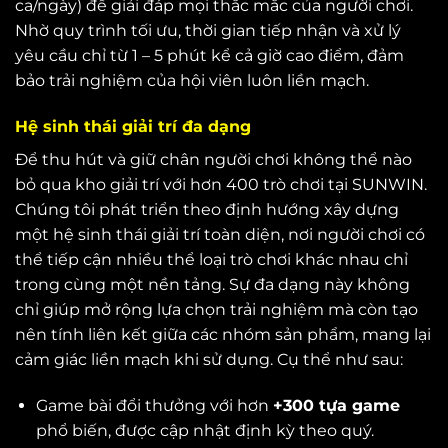
ca/ngày) để giải đáp mọi thắc mắc của người chơi.
Nhờ quy trình tối ưu, thời gian tiếp nhận và xử lý
yêu cầu chỉ từ 1 – 5 phút kể cả giờ cao điểm, đảm
bảo trải nghiệm của hội viên luôn liền mạch.
Hệ sinh thái giải trí đa dạng
Để thu hút và giữ chân người chơi không thể nào
bỏ qua kho giải trí với hơn 400 trò chơi tại SUNWIN.
Chúng tôi phát triển theo định hướng xây dựng
một hệ sinh thái giải trí toàn diện, nơi người chơi có
thể tiếp cận nhiều thể loại trò chơi khác nhau chỉ
trong cùng một nền tảng. Sự đa dạng này không
chỉ giúp mở rộng lựa chọn trải nghiệm mà còn tạo
nên tính liên kết giữa các nhóm sản phẩm, mang lại
cảm giác liền mạch khi sử dụng. Cụ thể như sau:
Game bài đổi thưởng với hơn
+300 tựa game
phổ biến, được cập nhật định kỳ theo quý.