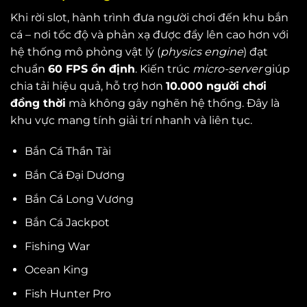
Khi rời slot, hành trình đưa người chơi đến khu bắn
cá – nơi tốc độ và phản xạ được đẩy lên cao hơn với
hệ thống mô phỏng vật lý (
physics engine
) đạt
chuẩn
60 FPS ổn định
. Kiến trúc
micro-server
giúp
chia tải hiệu quả, hỗ trợ hơn
10.000 người chơi
đồng thời
mà không gây nghẽn hệ thống. Đây là
khu vực mang tính giải trí nhanh và liên tục.
Bắn Cá Thần Tài
Bắn Cá Đại Dương
Bắn Cá Long Vương
Bắn Cá Jackpot
Fishing War
Ocean King
Fish Hunter Pro