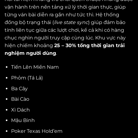
vận hành trên nền tảng xử lý thời gian thực, giúp
từng ván bài diễn ra gần như tức thì. Hệ thống
đồng bộ trạng thái (
live state sync
) giúp đảm bảo
tính liên tục giữa các lượt chơi, kể cả khi có hàng
chục nghìn người truy cập cùng lúc. Khu vực này
hiện chiếm khoảng
25 – 30% tổng thời gian trải
nghiệm người dùng
.
Tiến Lên Miền Nam
Phỏm (Tá Lả)
Ba Cây
Bài Cào
Xì Dách
Mậu Binh
Poker Texas Hold’em