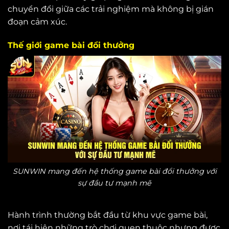
chuyển đổi giữa các trải nghiệm mà không bị gián
đoạn cảm xúc.
Thế giới game bài đổi thưởng
SUNWIN mang đến hệ thống game bài đổi thưởng với
sự đầu tư mạnh mẽ
Hành trình thường bắt đầu từ khu vực game bài,
nơi tái hiện những trò chơi quen thuộc nhưng được